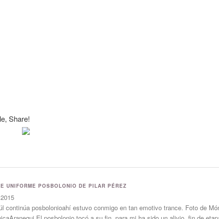
e, Share!
E UNIFORME POSBOLONIO DE PILAR PÉREZ
 2015
l continúa posbolonioahí estuvo conmigo en tan emotivo trance. Foto de Mó
caAranegui El posbolonio tocó a su fin, para mi ha sido un alivio, fin de et