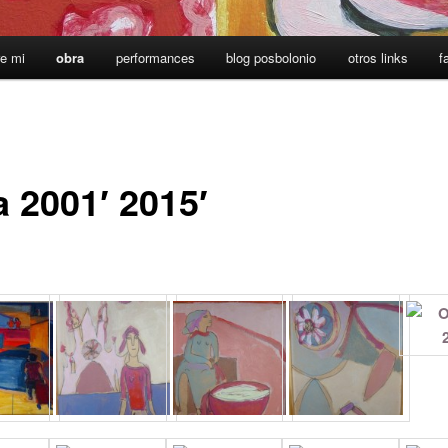
e mi
obra
performances
blog posbolonio
otros links
f
a 2001′ 2015′