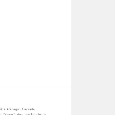
nica Aranegui Cuadrada
apa. Despojándome de las piezas.