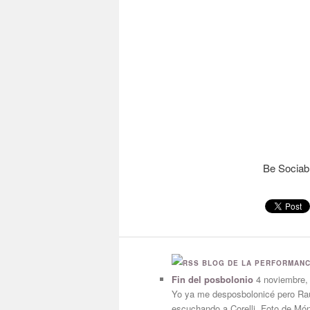
Be Sociabl
BLOG DE LA PERFORMANC
Fin del posbolonio
4 noviembre,
Yo ya me desposbolonicé pero Raú
escuchando a Corelli. Foto de Móni