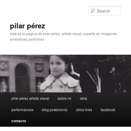
Sear
pilar pérez
esta es la página de pilar pérez, artista visual, experta en imágenes
simbólicas, performer
Main menu
pilar pérez artista visual
sobre mi
obra
Skip to primary content
performances
blog posbolonio
otros links
facebook
contacto